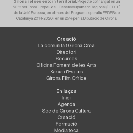
Girona i el seu entorn territorial.
Projecte cofinançat en un
50% pel Fons Europeu de Desenvolupament Regional (FEDER)
de la Unió Europea, en el marc del Programa operatiu FEDER de
Catalunya 2014-2020 i en un 25% per la Diputació de Girona.
Creació
La comunitat Girona Crea
Directori
Recursos
Oficina Foment de les Arts
Xarxa d'Espais
Girona Film Office
Enllaços
Inici
Agenda
Soc de Girona Cultura
Creació
Formació
Mediateca