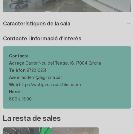
Característiques de la sala
Contacte i informació d'interès
Contacte
Adreça
Carrer Nou del Teatre, 16, 17004 Girona
Telèfon
972010251
A/e
elmodern@ajgirona.cat
Web
https://web.girona.cat/elmodern
Horari
8.00 a 15.00
La resta de sales