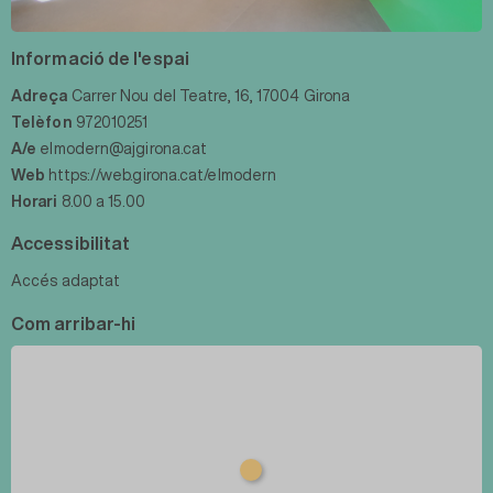
Informació de l'espai
Adreça
Carrer Nou del Teatre, 16, 17004 Girona
Telèfon
972010251
A/e
elmodern@ajgirona.cat
Web
https://web.girona.cat/elmodern
Horari
8.00 a 15.00
Accessibilitat
Accés adaptat
Com arribar-hi